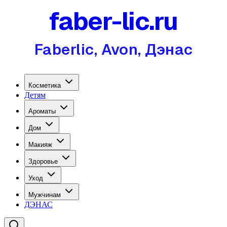
faber-lic.ru
Faberlic, Avon, Дэнас
Косметика
Детям
Ароматы
Дом
Макияж
Здоровье
Уход
Мужчинам
ДЭНАС