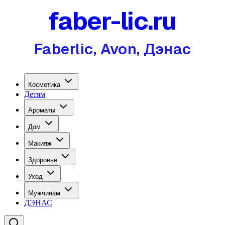
faber-lic.ru
Faberlic, Avon, Дэнас
Косметика
Детям
Ароматы
Дом
Макияж
Здоровье
Уход
Мужчинам
ДЭНАС