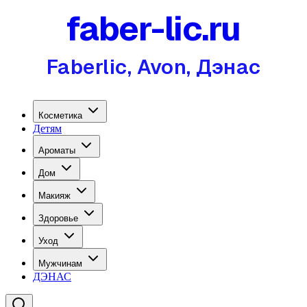
faber-lic.ru
Faberlic, Avon, Дэнас
Косметика
Детям
Ароматы
Дом
Макияж
Здоровье
Уход
Мужчинам
ДЭНАС