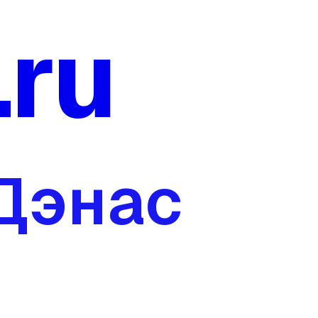
.ru
 Дэнас