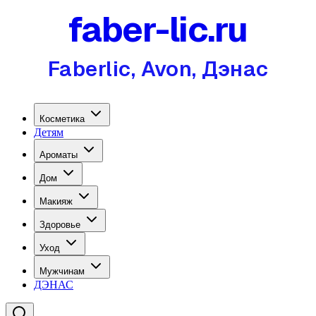
faber-lic.ru
Faberlic, Avon, Дэнас
Косметика
Детям
Ароматы
Дом
Макияж
Здоровье
Уход
Мужчинам
ДЭНАС