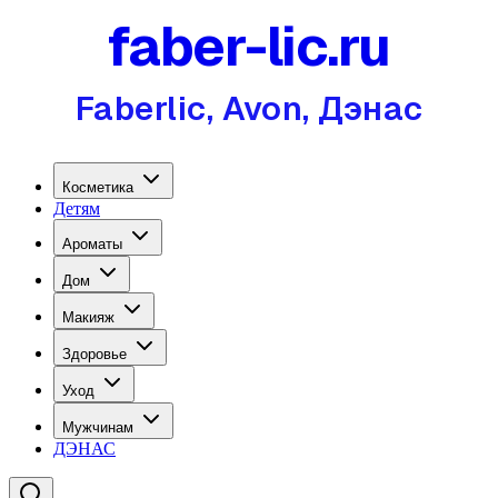
faber-lic.ru
Faberlic, Avon, Дэнас
Косметика
Детям
Ароматы
Дом
Макияж
Здоровье
Уход
Мужчинам
ДЭНАС