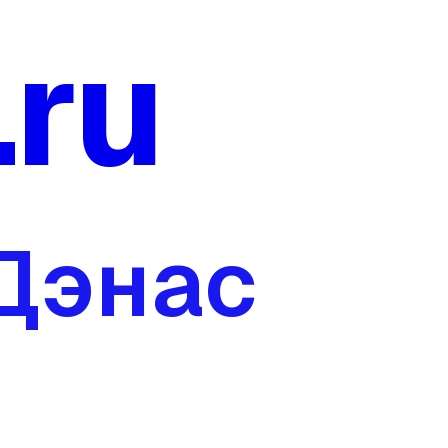
.ru
 Дэнас