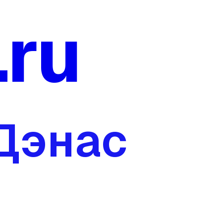
.ru
 Дэнас