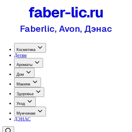
faber-lic.ru
Faberlic, Avon, Дэнас
Косметика
Детям
Ароматы
Дом
Макияж
Здоровье
Уход
Мужчинам
ДЭНАС