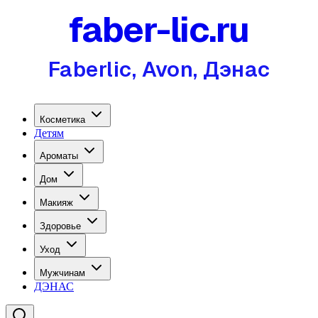
faber-lic.ru
Faberlic, Avon, Дэнас
Косметика
Детям
Ароматы
Дом
Макияж
Здоровье
Уход
Мужчинам
ДЭНАС