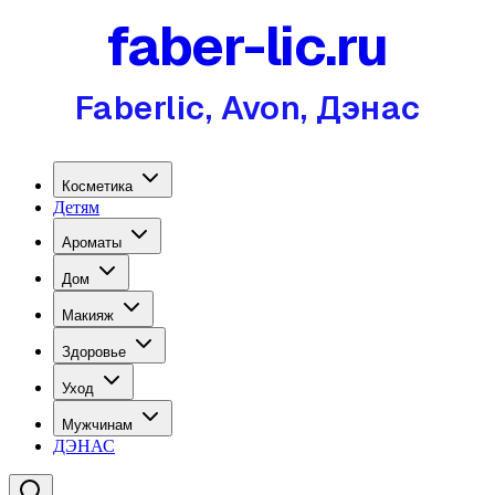
faber-lic.ru
Faberlic, Avon, Дэнас
Косметика
Детям
Ароматы
Дом
Макияж
Здоровье
Уход
Мужчинам
ДЭНАС