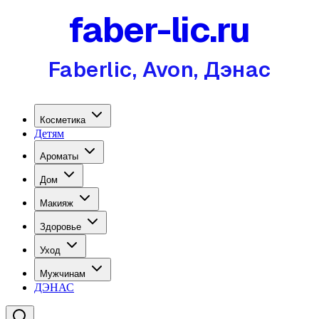
faber-lic.ru
Faberlic, Avon, Дэнас
Косметика
Детям
Ароматы
Дом
Макияж
Здоровье
Уход
Мужчинам
ДЭНАС