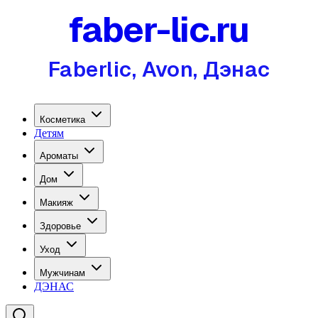
faber-lic.ru
Faberlic, Avon, Дэнас
Косметика
Детям
Ароматы
Дом
Макияж
Здоровье
Уход
Мужчинам
ДЭНАС