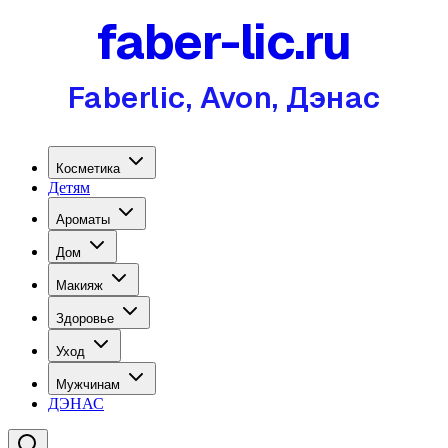
faber-lic.ru
Faberlic, Avon, Дэнас
Косметика
Детям
Ароматы
Дом
Макияж
Здоровье
Уход
Мужчинам
ДЭНАС