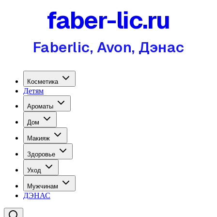
faber-lic.ru
Faberlic, Avon, Дэнас
Косметика
Детям
Ароматы
Дом
Макияж
Здоровье
Уход
Мужчинам
ДЭНАС