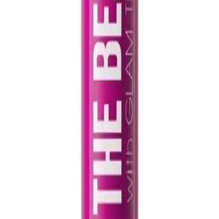
В корзину
Нет на складе
Праймер для губ «Balmy Lip Primer» Faberlic
0,00 ₽
Праймеры Faberlic
В категории представлены
праймеры Faberlic
, которые
помогают подготовить кожу к нанесению декоративной
косметики и создать более ровную основу для макияжа.
Праймеры способствуют комфортному распределению
тональных средств и помогают добиться более аккуратного
результата. Благодаря различным текстурам можно подобрать
средство с учетом особенностей кожи и желаемого эффекта.
Праймеры Faberlic подходят для ежедневного использования и
гармонично сочетаются с другими средствами для макияжа
лица.
Закажите с доставкой по России. Удобные способы получения
заказа, актуальные цены и широкий ассортимент продукции