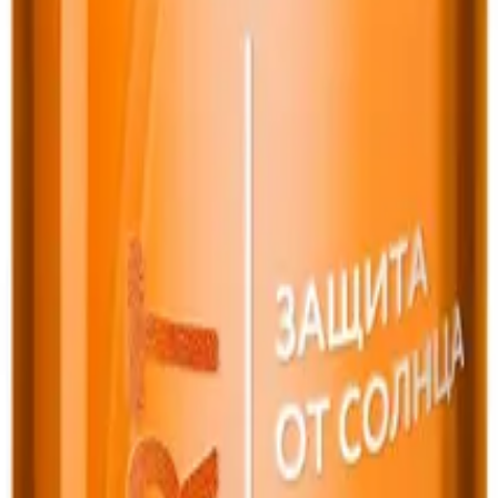
 Hair» Faberlic
ic