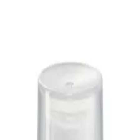
ber-lic
lic, Avon,