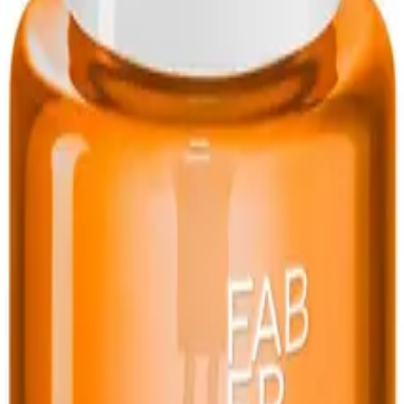
ic
помогает облегчить процедуру ежедневного расчёсывания вол
ние волос