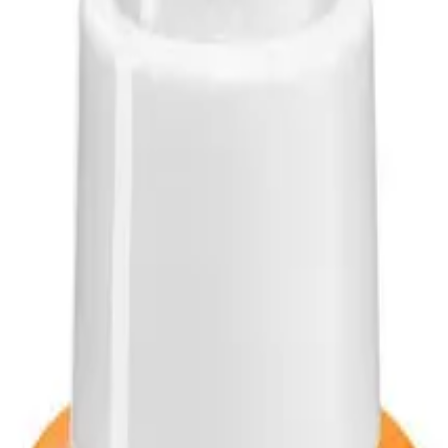
rlic
счёсывания «Umooo 3+» Faberli