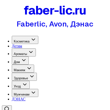
faber-lic.ru
Faberlic, Avon, Дэнас
Косметика
Детям
Ароматы
Дом
Макияж
Здоровье
Уход
Мужчинам
ДЭНАС